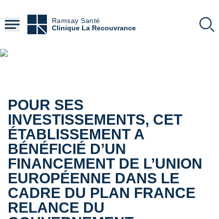
4
Aller
jours
au
Ramsay Santé
contenu
Clinique La Recouvrance
délai moyen d'obtention d'un RDV pour une
principal
IRM dans nos centres
Contenu
HTML
La santé compte bien plus
que les chiffres ...
Mais certains chiffres comptent aussi
POUR SES
En savoir plus
INVESTISSEMENTS, CET
ÉTABLISSEMENT A
BÉNÉFICIÉ D’UN
FINANCEMENT DE L’UNION
EUROPÉENNE DANS LE
CADRE DU PLAN FRANCE
RELANCE DU