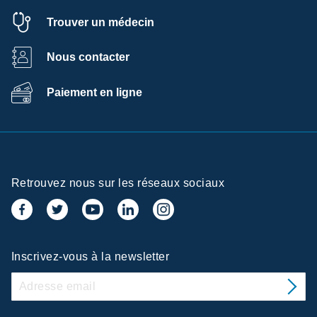
Trouver un médecin
Nous contacter
Paiement en ligne
Retrouvez nous sur les réseaux sociaux
Inscrivez-vous à la newsletter
e de
ences de la confidentialité
ices/Santé utilise sur ce site des cookies afin de